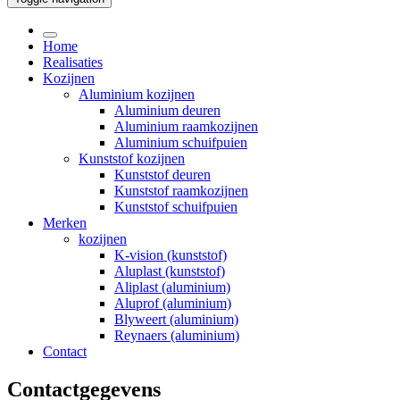
Home
Realisaties
Kozijnen
Aluminium kozijnen
Aluminium deuren
Aluminium raamkozijnen
Aluminium schuifpuien
Kunststof kozijnen
Kunststof deuren
Kunststof raamkozijnen
Kunststof schuifpuien
Merken
kozijnen
K-vision (kunststof)
Aluplast (kunststof)
Aliplast (aluminium)
Aluprof (aluminium)
Blyweert (aluminium)
Reynaers (aluminium)
Contact
Contactgegevens